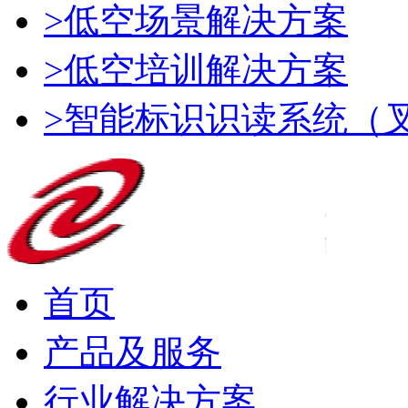
>低空场景解决方案
>低空培训解决方案
>智能标识识读系统（
首页
产品及服务
行业解决方案