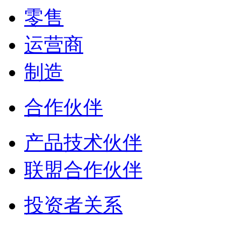
零售
运营商
制造
合作伙伴
产品技术伙伴
联盟合作伙伴
投资者关系