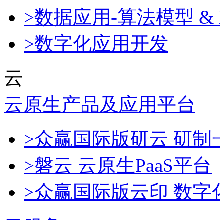
>数据应用-算法模型 & 
>数字化应用开发
云
云原生产品及应用平台
>众赢国际版研云 研
>磐云 云原生PaaS平台
>众赢国际版云印 数