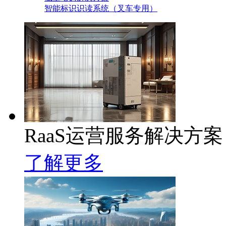
智能标识识读系统（叉车专用）
RaaS运营服务解决方案
了解更多