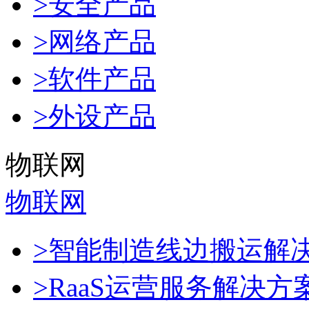
>安全产品
>网络产品
>软件产品
>外设产品
物联网
物联网
>智能制造线边搬运解
>RaaS运营服务解决方