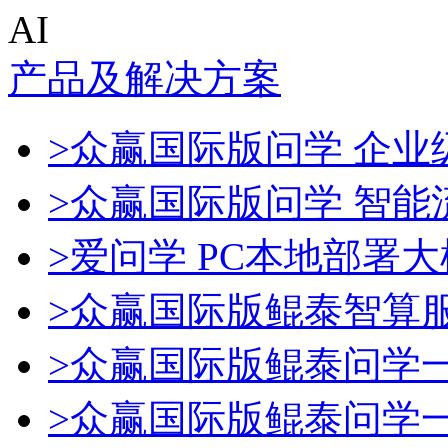
AI
产品及解决方案
>众赢国际版问学 企业级
>众赢国际版问学 智能
>爱问学 PC本地部署
>众赢国际版鲲泰智算
>众赢国际版鲲泰问学
>众赢国际版鲲泰问学一体