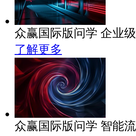
众赢国际版问学 企业级A
了解更多
众赢国际版问学 智能