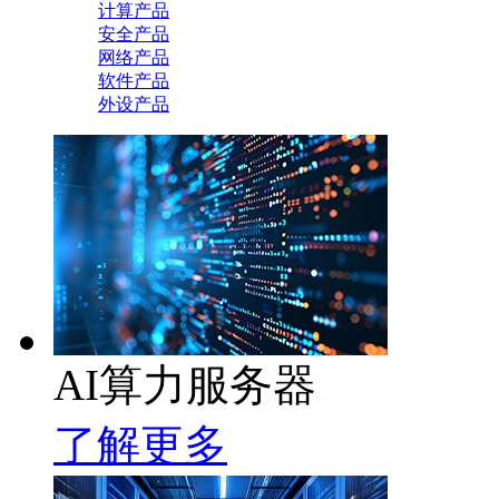
计算产品
安全产品
网络产品
软件产品
外设产品
AI算力服务器
了解更多