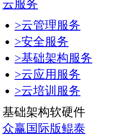
云服务
>云管理服务
>安全服务
>基础架构服务
>云应用服务
>云培训服务
基础架构软硬件
众赢国际版鲲泰